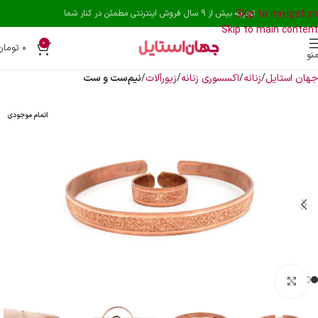
Skip to navigation
تجربه بیش از 9 سال فروش اینترنتی مطمئن در کنار شما
Skip to main content
0
۰
تومان
نو
جهان استایل
زنانه
اکسسوری زنانه
زیورآلات
نیم‌ست و ست
اتمام موجودی
بزرگنمایی تصویر