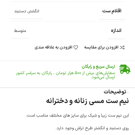
اقلام ست
انگشتر
,
دستبند
اندازه
متوسط
افزودن برای مقایسه
افزودن به علاقه مندی
ضمانت اصالت کالا
گارانتی معتبر برای تمامی محصولات ارائه می‌شود.
ارسال سریع و رایگان
سفارش‌های بیش از
500 هزار
تومان ، رایگان به سراسر کشور
ارسال می‌شود.
ضمانت بازگشت کالا
تا 14 روز پس از تحویل کالا می‌توانید آن را برگشت دهید.
توضیحات
نیم ست مسی زنانه و دخترانه
امکان پرداخت در محل
در هنگام خرید محصول، امکان انتخاب پرداخت در محل
وجود دارد.
این نیم ست زیبا و شیک برای سایز های مختلف مناسب است.
امکان پرداخت اقساطی
خرید اقساطی با شرایط آسان و بدون ضامن امکان‌پذیر
روی دستبند و انگشتر طرح تراش وجود دارد.
است.