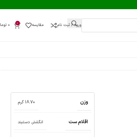
0
ورود / ثبت نام
مقایسه
۰
توما
وزن
18.70 گرم
اقلام ست
انگشتر
,
دستبند