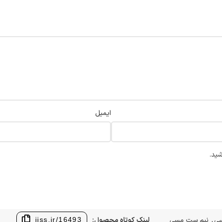
ایمیل
شید.
سی
,
نیم ست مسی
لینک کوتاه محصول:
jjss.ir/16493