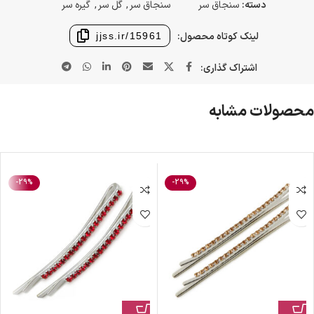
دسته:
سنجاق سر
سنجاق سر
,
گل سر
,
گیره سر
لینک کوتاه محصول:
jjss.ir/15961
اشتراک گذاری:
محصولات مشابه
-29%
-29%