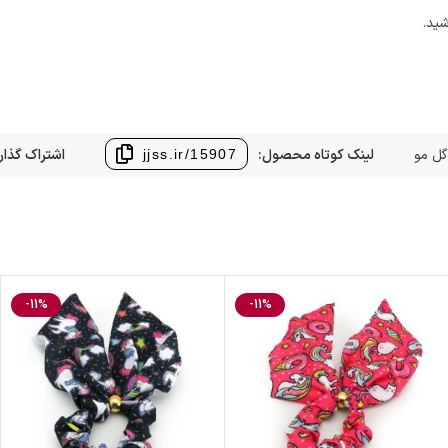
شید.
گل مو
لینک کوتاه محصول:
اشتراک گذار
jjss.ir/15907
-11%
-11%