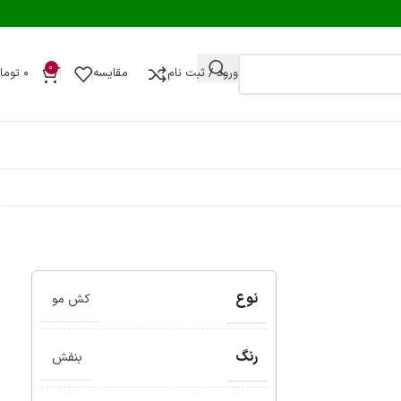
0
ورود / ثبت نام
مقایسه
۰
توما
نوع
کش مو
رنگ
بنفش