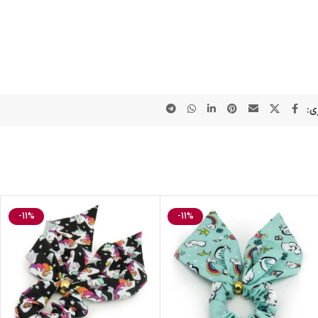
ی:
-11%
-11%