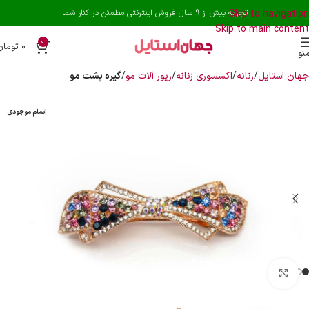
Skip to navigation
تجربه بیش از 9 سال فروش اینترنتی مطمئن در کنار شما
Skip to main content
0
۰
تومان
نو
جهان استایل
زنانه
اکسسوری زنانه
زیور آلات مو
گیره پشت مو
اتمام موجودی
بزرگنمایی تصویر