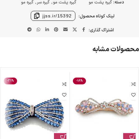
دسته:
گیره پشت مو
گیره پشت مو
,
گیره سر
,
گیره مو
لینک کوتاه محصول:
jjss.ir/15392
اشتراک گذاری:
محصولات مشابه
-21%
-18%