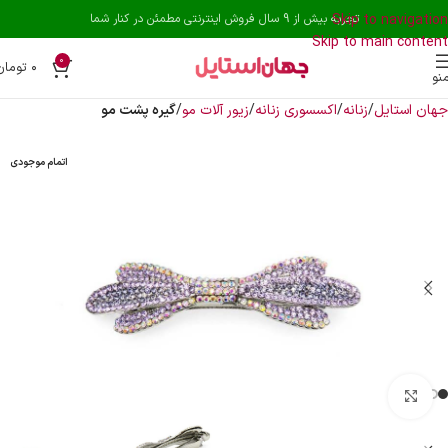
Skip to navigation
تجربه بیش از 9 سال فروش اینترنتی مطمئن در کنار شما
Skip to main content
0
۰
تومان
نو
جهان استایل
زنانه
اکسسوری زنانه
زیور آلات مو
گیره پشت مو
اتمام موجودی
بزرگنمایی تصویر