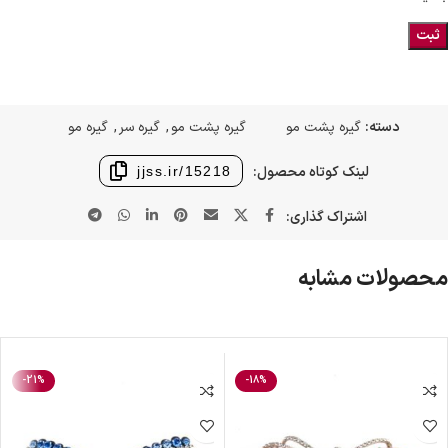
دسته:
گیره پشت مو
گیره پشت مو
,
گیره سر
,
گیره مو
لینک کوتاه محصول:
jjss.ir/15218
اشتراک گذاری:
محصولات مشابه
-21%
-18%