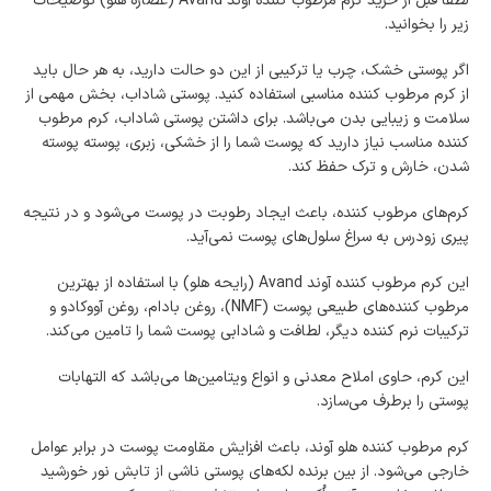
لطفا قبل از خرید کرم مرطوب کننده آوند Avand (عصاره هلو) توضیحات
امکان پرداخت اقساطی
زیر را بخوانید.
خرید اقساطی با شرایط آسان و بدون ضامن امکان‌پذیر
است.
اگر پوستی خشک، چرب یا ترکیبی از این دو حالت دارید، به هر حال باید
ضمانت اصالت کالا
از کرم مرطوب کننده مناسبی استفاده کنید. پوستی شاداب، بخش مهمی از
گارانتی معتبر برای تمامی محصولات ارائه می‌شود.
سلامت و زیبایی بدن می‌باشد. برای داشتن پوستی شاداب، کرم مرطوب
کننده مناسب نیاز دارید که پوست شما را از خشکی، زبری، پوسته پوسته
شدن، خارش و ترک حفظ کند.
کرم‌های مرطوب کننده، باعث ایجاد رطوبت در پوست می‌شود و در نتیجه
پیری زودرس به سراغ سلول‌های پوست نمی‌آید.
این کرم مرطوب کننده آوند Avand (رایحه هلو) با استفاده از بهترین
مرطوب کننده‌های طبیعی پوست (NMF)، روغن بادام، روغن آووکادو و
ترکیبات نرم کننده دیگر، لطافت و شادابی پوست شما را تامین می‌کند.
این کرم، حاوی املاح معدنی و انواع ویتامین‌ها می‌باشد که التهابات
پوستی را برطرف می‌سازد.
کرم مرطوب کننده هلو آوند، باعث افزایش مقاومت پوست در برابر عوامل
خارجی می‌شود. از بین برنده لکه‌های پوستی ناشی از تابش نور خورشید