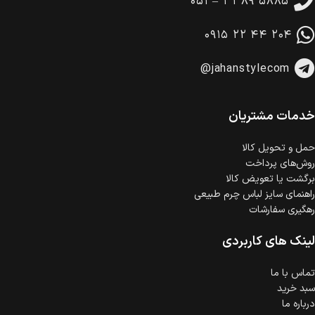
۰۵۱ – ۳۳۸۹ ۵۸۸۵
امکان پرداخت در محل
در هنگام خرید محصول، امکان انتخاب پرداخت در محل
۰۹۱۵ ۲۲ ۴۴ ۲۰۴
وجود دارد.
امکان پرداخت اقساطی
@jahanstylecom
خرید اقساطی با شرایط آسان و بدون ضامن امکان‌پذیر
است.
ضمانت اصالت کالا
گارانتی معتبر برای تمامی محصولات ارائه می‌شود.
خدمات مشتریان
حمل‌ و تحویل کالا
روش‌های پرداخت
برگشت یا تعویض کالا
راهنمای سایز لباس چرم طبیعی
رهگیری سفارشات
لینک های کاربردی
تماس با ما
سبد خرید
درباره ما