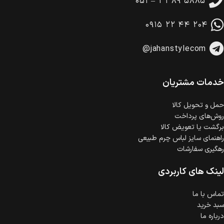
۰۵۱ – ۳۳۸۹ ۵۸۸۵
امکان پرداخت در محل
در هنگام خرید محصول، امکان انتخاب پرداخت در محل
۰۹۱۵ ۲۲ ۴۴ ۲۰۴
وجود دارد.
امکان پرداخت اقساطی
@jahanstylecom
خرید اقساطی با شرایط آسان و بدون ضامن امکان‌پذیر
است.
ضمانت اصالت کالا
گارانتی معتبر برای تمامی محصولات ارائه می‌شود.
خدمات مشتریان
حمل‌ و تحویل کالا
روش‌های پرداخت
برگشت یا تعویض کالا
راهنمای سایز لباس چرم طبیعی
رهگیری سفارشات
لینک های کاربردی
تماس با ما
سبد خرید
درباره ما