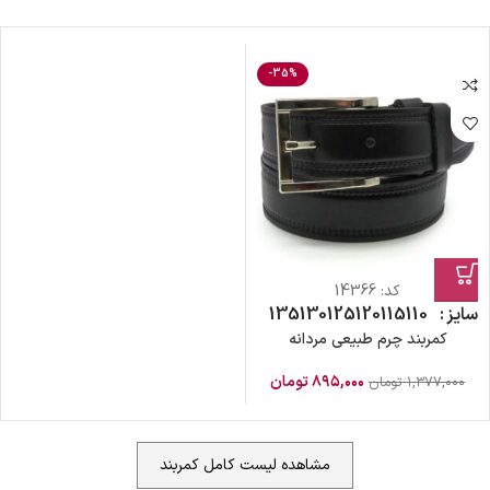
-35%
کد:
14366
سایز
110
115
120
125
130
135
کمربند چرم طبیعی مردانه
۸۹۵,۰۰۰
تومان
۱,۳۷۷,۰۰۰
تومان
مشاهده لیست کامل کمربند