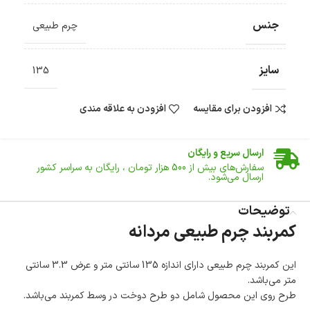
جنس
چرم طبیعی
سایز
135
افزودن برای مقایسه
افزودن به علاقه مندی
ضمانت اصالت کالا
گارانتی معتبر برای تمامی محصولات ارائه می‌شود.
ارسال سریع و رایگان
سفارش‌های بیش از
500 هزار
تومان ، رایگان به سراسر کشور
ارسال می‌شود.
ضمانت بازگشت کالا
تا 14 روز پس از تحویل کالا می‌توانید آن را برگشت دهید.
توضیحات
کمربند چرم طبیعی مردانه
امکان پرداخت در محل
در هنگام خرید محصول، امکان انتخاب پرداخت در محل
وجود دارد.
این کمربند چرم طبیعی دارای اندازه 135 سانتی متر و عرض 3.3 سانتی
امکان پرداخت اقساطی
متر می‌باشد.
خرید اقساطی با شرایط آسان و بدون ضامن امکان‌پذیر
طرح روی این محصول شامل دو طرح دوخت در وسط کمربند می‌باشد.
است.