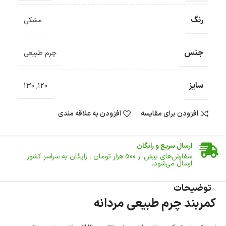
رنگ
مشکی
جنس
چرم طبیعی
سایز
130
,
120
افزودن برای مقایسه
افزودن به علاقه مندی
ضمانت اصالت کالا
گارانتی معتبر برای تمامی محصولات ارائه می‌شود.
ارسال سریع و رایگان
سفارش‌های بیش از
500 هزار
تومان ، رایگان به سراسر کشور
ارسال می‌شود.
ضمانت بازگشت کالا
تا 14 روز پس از تحویل کالا می‌توانید آن را برگشت دهید.
توضیحات
کمربند چرم طبیعی مردانه
امکان پرداخت در محل
در هنگام خرید محصول، امکان انتخاب پرداخت در محل
وجود دارد.