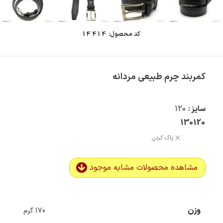
کد محصول:
14414
کمربند چرم طبیعی مردانه
سایز
120
130
120
پاک کردن
مشاهده محصولات مشابه موجود
وزن
170 گرم