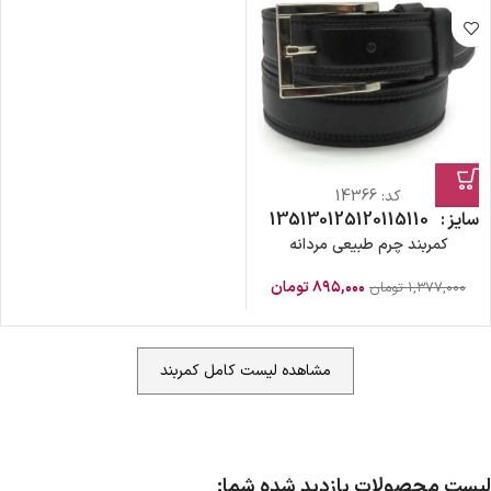
کد:
14366
سایز
110
115
120
125
130
135
کمربند چرم طبیعی مردانه
۸۹۵,۰۰۰
تومان
۱,۳۷۷,۰۰۰
تومان
مشاهده لیست کامل کمربند
لیست محصولات بازدید شده شما: