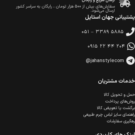
ارسال سریع و رایگان
سفارش‌های بیش از
500 هزار
تومان ، رایگان به سراسر کشور
ارسال می‌شود.
پشتیبانی جهان استایل
ضمانت بازگشت کالا
تا 14 روز پس از تحویل کالا می‌توانید آن را برگشت دهید.
۰۵۱ – ۳۳۸۹ ۵۸۸۵
امکان پرداخت در محل
در هنگام خرید محصول، امکان انتخاب پرداخت در محل
۰۹۱۵ ۲۲ ۴۴ ۲۰۴
وجود دارد.
امکان پرداخت اقساطی
@jahanstylecom
خرید اقساطی با شرایط آسان و بدون ضامن امکان‌پذیر
است.
ضمانت اصالت کالا
گارانتی معتبر برای تمامی محصولات ارائه می‌شود.
خدمات مشتریان
حمل‌ و تحویل کالا
روش‌های پرداخت
برگشت یا تعویض کالا
راهنمای سایز لباس چرم طبیعی
رهگیری سفارشات
لینک های کاربردی