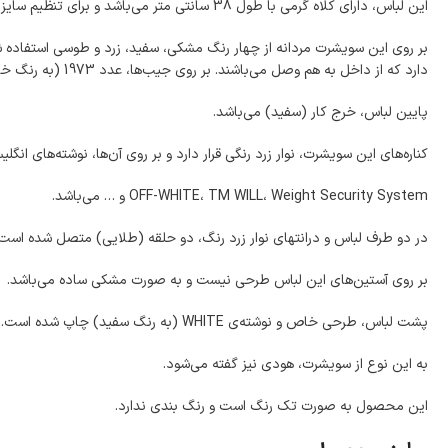
این لباس، دارای کلاه گرمی با طول 38 سانتی متر می‌باشد و برای تنظیم سایز آن، دو عدد بند (زرد) از پایین کلاه آویزان شده است. داخل کلاه، آستر (به رنگ سفید) دوخته شده است.
دارد که از داخل به هم وصل می‌باشند. بر روی جیب‌ها، عدد 1973 (به رنگ خاکستری) و نوشته‌ی off-white (به رنگ زرد) چاپ شده است.
پایین لباس، خرج کار (سفید) می‌باشد.
کناره‌های این سویشرت، نوار زرد رنگی قرار دارد و بر روی آن‌ها، نوشته‌های انگلی
OFF-WHITE، TM WILL، Weight Security System و … می‌باشد.
در دو طرف لباس و درانتهای نوار زرد رنگ، دو حلقه‌ (طلایی) متصل شده است.
بر روی آستین‌های این لباس طرحی نیست و به صورت مشکی ساده می‌باشد.
پشت لباس، طرحی خاص و نوشته‌ی WHITE (به رنگ سفید) چاپ شده است.
به این نوع از سویشرت، هودی نیز گفته می‌شود.
این محصول به صورت تک رنگ است و رنگ بندی ندارد.