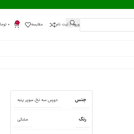
0
ورود / ثبت نام
مقایسه
۰
توما
جنس
دورس سه نخ
,
سوپر پنبه
رنگ
مشکی