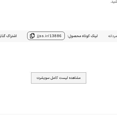
شید.
ردانه
لینک کوتاه محصول:
اشتراک گذار
jjss.ir/13886
مشاهده لیست کامل سویشرت