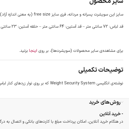
سایز محصول
سایز این سویشرت پسرانه و مردانه، فری سایز free size (به معنی اندازه آزاد) می‌باشد. اندازه‌های دقیق آن گرفته شده و در پایین نوشته شده است.
قد لباس: 72 سانتی متر – قد آستین: 64 سانتی متر – حلقه آستین: 23 سانتی متر – عرض سینه: 47 سانتی متر – طول کلاه 38 سانتی متر
برای مشاهده‌ی سایر محصولات (سویشرت‌ها)، بر روی
اینجا
بزنید.
توضیحات تکمیلی
نوشته‌ی انگلیسی Weight Security System که بر روی نوار زردهای کنار لباس قرار دارد، به معنی سیستم امنیتی وزن می‌باشد.
روش‌های خرید
- خرید آنلاین
در هنگام خرید آنلاین، امکان پرداخت مبلغ با کارت‌های بانکی و اتصال به درگ