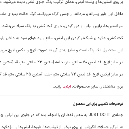
بر روی آستین‌ها و پشت لباس، همان ترکیب رنگ جلوی لباس دیده می‌شود. در پشت بلوز، مارک و نوشت
داخل این بلوز پسرانه و مردانه، از جنس کرک می‌باشد. کرک حالت پنبه‌ای مانن
سر آستین‌ها، پایین لباس و دور گردن، دارای گت کشی به رنگ سیاه می‌باشد.
گت کشی، علاوه بر شیک‌تر کردن این لباس، مانع ورود هوای سرد به داخل بلوز 
این محصول تک رنگ است و سایز بندی آن به صورت لارج و ایکس لارج می‌با
در سایز لارج: قد لباس 70 سانتی متر، حلقه آستین 23 سانتی متر، قد آستین 65 سانتی متر و عرض سینه 49 سانتی متر است.
در سایز ایکس لارج: قد لباس 72 سانتی متر، حلقه آستین 25 سانتی متر، قد آستین 65 سانتی متر و عرض سینه 54 سانتی متر می‌باشد.
برای مشاهده‌ی سایر محصولات،
اینجا
بزنید.
توضیحات تکمیلی برای این محصول
جمله‌ی JUST DO IT به معنی فقط آن را انجام بده که در جلوی این لباس چاپ شده است، جمله‌ی انگیزشی می‌باشد.
به تازگی جملات انگیزشی بر روی برخی از تیشرت‌ها، بلوزها، لباس‌ها و …(علاوه