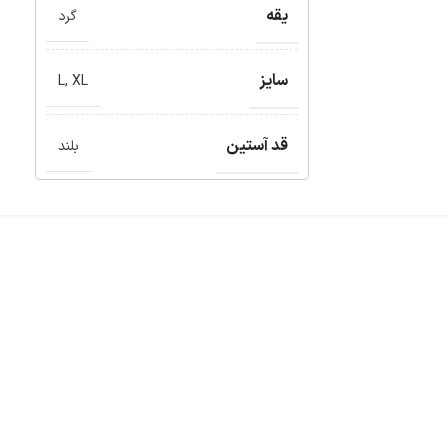
یقه
گرد
سایز
L
,
XL
قد آستین
بلند