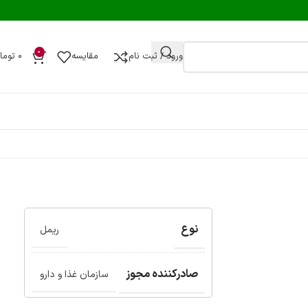
0
ورود / ثبت نام
مقایسه
۰
توما
نوع
ریمل
صادرکننده مجوز
سازمان غذا و دارو