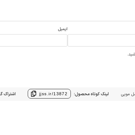
ایمیل
شید.
ل مویی
لینک کوتاه محصول:
اشتراک گذ
jjss.ir/13872