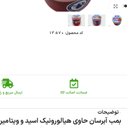
بزرگنمایی تصویر
کد محصول:
13570
ضمانت اصالت کالا
ارسال سریع و را
توضیحات
بمب آبرسان حاوی هیالورونیک اسید و ویتامین Q10+E کامان MEON