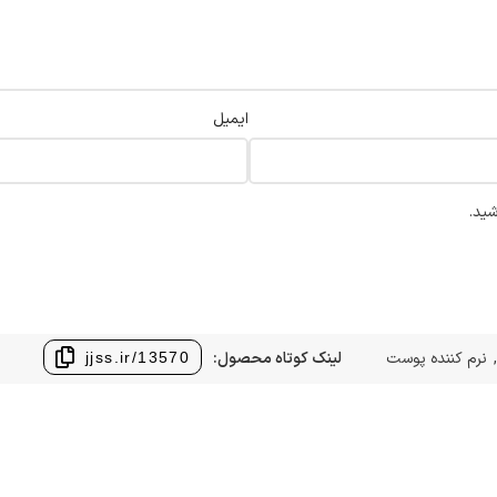
ایمیل
شید.
نرم کننده پوست
لینک کوتاه محصول:
jjss.ir/13570