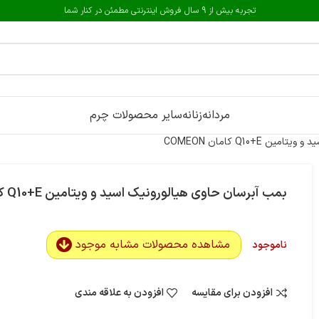
تجربه بیش از 9 سال فروش اینترنتی مطمئن در کنار شما
مردانه
زنانه
سایر محصولات چرم
Q10+E کامان COMEON
بمب آبرسان حاوی هیالورونیک اسید و ویتامین Q10+E کامان COMEON
مشاهده محصولات مشابه موجود
ناموجود
افزودن برای مقایسه
افزودن به علاقه مندی