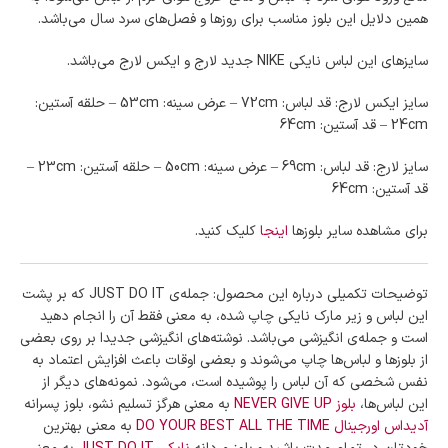
همین دلایل این بلوز مناسب برای روزها و فصل‌های سرد سال می‌باشد.
سایزهای این لباس نایکی NIKE جدید‌ لارج و ایکس لارج می‌باشد.
سایز ایکس لارج: قد لباس: 72cm – عرض سینه: 53cm – حلقه آستین:
24cm – قد آستین: 64cm
سایز لارج: قد لباس: 69cm – عرض سینه: 50cm – حلقه آستین: 23cm –
قد آستین: 64cm
برای مشاهده سایر بلوزها
اینجا
کلیک کنید.
توضیحات تکمیلی درباره این محصول: جمله‌ی JUST DO IT که بر پشت
این لباس و زیر مارک نایکی چاپ شده، به معنی فقط آن را انجام دهید
است و جمله‌ی انگیزشی می‌باشد. نوشته‌های انگیزشی جدیدا بر روی بعضی
از بلوزها و لباس‌ها چاپ می‌شوند و بعضی اوقات باعث افزایش اعتماد به
نفس شخصی که آن لباس را پوشیده است، می‌شود. نمونه‌های دیگر از
این لباس‌ها،
بلوز NEVER GIVE UP
به معنی هرگز تسلیم نشو، بلوز پسرانه
آدیداس اورجینال DO YOUR BEST ALL THE TIME
به معنی بهترین