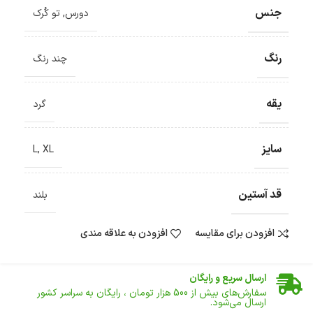
جنس
دورس
,
تو کُرک
رنگ
چند رنگ
یقه
گرد
سایز
L
,
XL
قد آستین
بلند
افزودن برای مقایسه
افزودن به علاقه مندی
ضمانت اصالت کالا
گارانتی معتبر برای تمامی محصولات ارائه می‌شود.
ارسال سریع و رایگان
سفارش‌های بیش از
500 هزار
تومان ، رایگان به سراسر کشور
ارسال می‌شود.