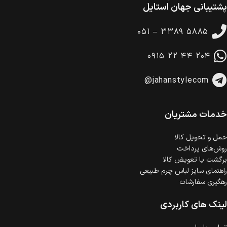
پشتیبانی جهان استایل
ضمانت بازگشت کالا
تا 14 روز پس از تحویل کالا می‌توانید آن را برگشت دهید.
۰۵۱ – ۳۳۸۹ ۵۸۸۵
امکان پرداخت در محل
در هنگام خرید محصول، امکان انتخاب پرداخت در محل
۰۹۱۵ ۲۲ ۴۴ ۲۰۴
وجود دارد.
امکان پرداخت اقساطی
@jahanstylecom
خرید اقساطی با شرایط آسان و بدون ضامن امکان‌پذیر
است.
ضمانت اصالت کالا
گارانتی معتبر برای تمامی محصولات ارائه می‌شود.
خدمات مشتریان
حمل‌ و تحویل کالا
روش‌های پرداخت
برگشت یا تعویض کالا
راهنمای سایز لباس چرم طبیعی
رهگیری سفارشات
لینک های کاربردی