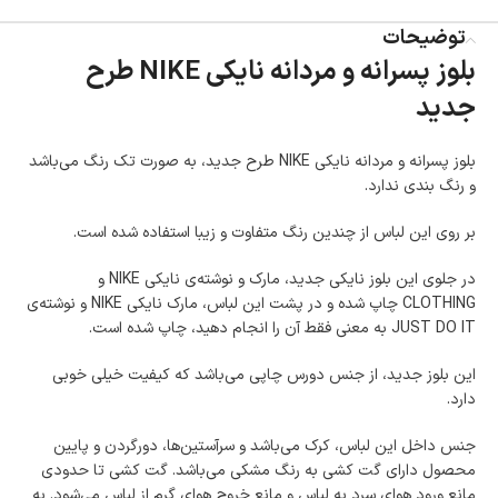
ضمانت بازگشت کالا
تا 14 روز پس از تحویل کالا می‌توانید آن را برگشت دهید.
توضیحات
بلوز پسرانه و مردانه نایکی NIKE طرح
امکان پرداخت در محل
جدید
در هنگام خرید محصول، امکان انتخاب پرداخت در محل
وجود دارد.
امکان پرداخت اقساطی
بلوز پسرانه و مردانه نایکی NIKE طرح جدید، به صورت تک رنگ می‌باشد
خرید اقساطی با شرایط آسان و بدون ضامن امکان‌پذیر
است.
و رنگ بندی ندارد.
ضمانت اصالت کالا
بر روی این لباس از چندین رنگ متفاوت و زیبا استفاده شده است.
گارانتی معتبر برای تمامی محصولات ارائه می‌شود.
در جلوی این بلوز نایکی جدید، مارک و نوشته‌ی نایکی NIKE و
CLOTHING چاپ شده و در پشت این لباس، مارک نایکی NIKE و نوشته‌ی
JUST DO IT به معنی فقط آن را انجام دهید، چاپ شده است.
این بلوز جدید، از جنس دورس چاپی می‌باشد که کیفیت خیلی خوبی
دارد.
جنس داخل این لباس، کرک می‌باشد و سرآستین‌ها، دورگردن و پایین
محصول دارای گت کشی به رنگ مشکی می‌باشد. گت کشی تا حدودی
مانع ورود هوای سرد به لباس و مانع خروج هوای گرم از لباس می‌شود. به