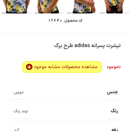
کد محصول:
12640
تیشرت پسرانه adidas طرح برگ
مشاهده محصولات مشابه موجود
ناموجود
جنس
دورس
رنگ
چند رنگ
یقه
گرد