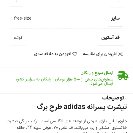
سایز
free-size
قد آستین
کوتاه
افزودن برای مقایسه
افزودن به علاقه مندی
ضمانت اصالت کالا
گارانتی معتبر برای تمامی محصولات ارائه می‌شود.
ارسال سریع و رایگان
سفارش‌های بیش از
500 هزار
تومان ، رایگان به سراسر کشور
ارسال می‌شود.
ضمانت بازگشت کالا
تا 14 روز پس از تحویل کالا می‌توانید آن را برگشت دهید.
توضیحات
تیشرت پسرانه adidas طرح برگ
امکان پرداخت در محل
در هنگام خرید محصول، امکان انتخاب پرداخت در محل
وجود دارد.
جلوی لباس دارای طرحی از نوشته های انگلیسی است. ترکیب رنگی تیشرت
امکان پرداخت اقساطی
خاکستری، مشکی و زرد می‌باشد. قد لباس 70، عرض سینه 46، حلقه
خرید اقساطی با شرایط آسان و بدون ضامن امکان‌پذیر