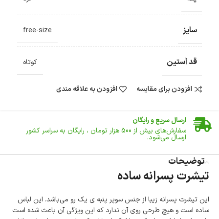
سایز
free-size
قد آستین
کوتاه
افزودن برای مقایسه
افزودن به علاقه مندی
ضمانت اصالت کالا
گارانتی معتبر برای تمامی محصولات ارائه می‌شود.
ارسال سریع و رایگان
سفارش‌های بیش از
500 هزار
تومان ، رایگان به سراسر کشور
ارسال می‌شود.
ضمانت بازگشت کالا
تا 14 روز پس از تحویل کالا می‌توانید آن را برگشت دهید.
توضیحات
تیشرت پسرانه ساده
امکان پرداخت در محل
در هنگام خرید محصول، امکان انتخاب پرداخت در محل
وجود دارد.
این تیشرت پسرانه زیبا از جنس سوپر پنبه ی یک رو می‌باشد. این لباس
امکان پرداخت اقساطی
ساده است و هیچ طرحی روی آن ندارد که این ویژگی آن باعث شده است
خرید اقساطی با شرایط آسان و بدون ضامن امکان‌پذیر