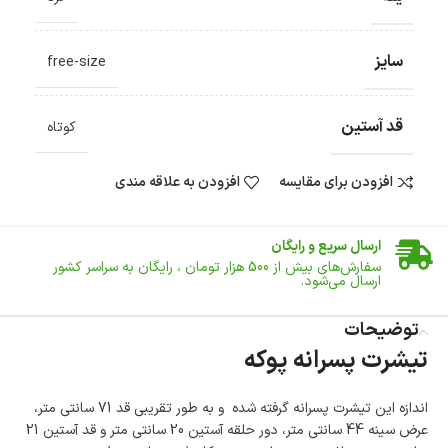
سایز
free-size
قد آستین
کوتاه
افزودن برای مقایسه
افزودن به علاقه مندی
ضمانت اصالت کالا
گارانتی معتبر برای تمامی محصولات ارائه می‌شود.
ارسال سریع و رایگان
سفارش‌های بیش از
500 هزار
تومان ، رایگان به سراسر کشور
ارسال می‌شود.
ضمانت بازگشت کالا
تا 14 روز پس از تحویل کالا می‌توانید آن را برگشت دهید.
توضیحات
تیشرت پسرانه پوکه
امکان پرداخت در محل
در هنگام خرید محصول، امکان انتخاب پرداخت در محل
وجود دارد.
اندازه این تیشرت پسرانه گرفته شده و به طور تقریبی قد 71 سانتی متر،
امکان پرداخت اقساطی
عرض سینه 44 سانتی متر، دور حلقه آستین 20 سانتی متر و قد آستین 21
خرید اقساطی با شرایط آسان و بدون ضامن امکان‌پذیر