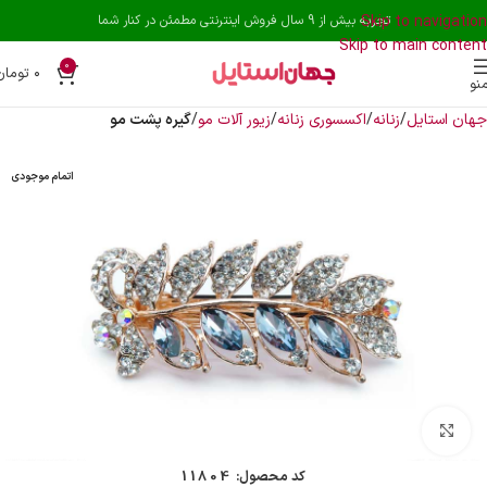
Skip to navigation
تجربه بیش از 9 سال فروش اینترنتی مطمئن در کنار شما
Skip to main content
0
۰
تومان
نو
جهان استایل
زنانه
اکسسوری زنانه
زیور آلات مو
گیره پشت مو
اتمام موجودی
بزرگنمایی تصویر
کد محصول:
11804