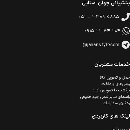
پشتیبانی جهان استایل
ضمانت بازگشت کالا
تا 14 روز پس از تحویل کالا می‌توانید آن را برگشت دهید.
۰۵۱ – ۳۳۸۹ ۵۸۸۵
امکان پرداخت در محل
در هنگام خرید محصول، امکان انتخاب پرداخت در محل
۰۹۱۵ ۲۲ ۴۴ ۲۰۴
وجود دارد.
امکان پرداخت اقساطی
@jahanstylecom
خرید اقساطی با شرایط آسان و بدون ضامن امکان‌پذیر
است.
ضمانت اصالت کالا
گارانتی معتبر برای تمامی محصولات ارائه می‌شود.
خدمات مشتریان
حمل‌ و تحویل کالا
روش‌های پرداخت
برگشت یا تعویض کالا
راهنمای سایز لباس چرم طبیعی
رهگیری سفارشات
لینک های کاربردی
تماس با ما