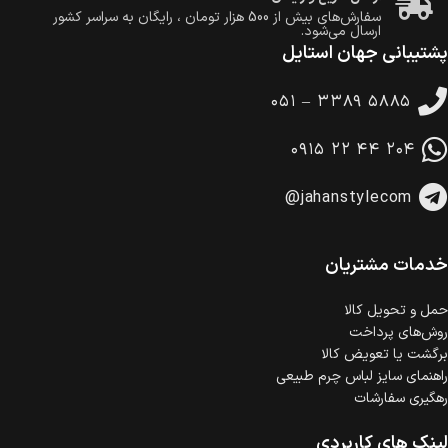
سفارش‌های بیش از
500 هزار
تومان ، رایگان به سراسر کشور
ارسال می‌شود.
پشتیبانی جهان استایل
ضمانت بازگشت کالا
تا 14 روز پس از تحویل کالا می‌توانید آن را برگشت دهید.
۰۵۱ – ۳۳۸۹ ۵۸۸۵
امکان پرداخت در محل
در هنگام خرید محصول، امکان انتخاب پرداخت در محل
۰۹۱۵ ۲۲ ۴۴ ۲۰۴
وجود دارد.
امکان پرداخت اقساطی
@jahanstylecom
خرید اقساطی با شرایط آسان و بدون ضامن امکان‌پذیر
است.
ضمانت اصالت کالا
گارانتی معتبر برای تمامی محصولات ارائه می‌شود.
خدمات مشتریان
حمل‌ و تحویل کالا
روش‌های پرداخت
برگشت یا تعویض کالا
راهنمای سایز لباس چرم طبیعی
رهگیری سفارشات
لینک های کاربردی