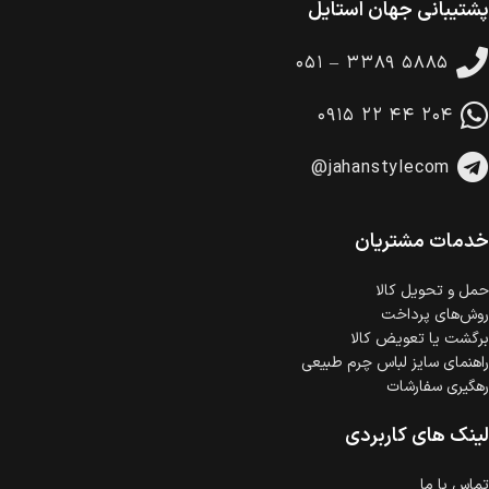
پشتیبانی جهان استایل
ضمانت بازگشت کالا
تا 14 روز پس از تحویل کالا می‌توانید آن را برگشت دهید.
۰۵۱ – ۳۳۸۹ ۵۸۸۵
امکان پرداخت در محل
در هنگام خرید محصول، امکان انتخاب پرداخت در محل
۰۹۱۵ ۲۲ ۴۴ ۲۰۴
وجود دارد.
امکان پرداخت اقساطی
@jahanstylecom
خرید اقساطی با شرایط آسان و بدون ضامن امکان‌پذیر
است.
ضمانت اصالت کالا
گارانتی معتبر برای تمامی محصولات ارائه می‌شود.
خدمات مشتریان
حمل‌ و تحویل کالا
روش‌های پرداخت
برگشت یا تعویض کالا
راهنمای سایز لباس چرم طبیعی
رهگیری سفارشات
لینک های کاربردی
تماس با ما