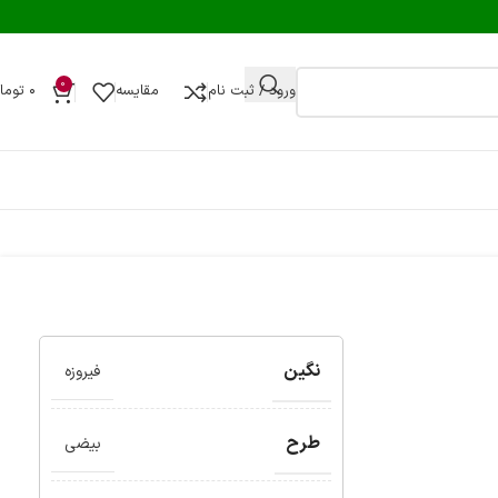
0
ورود / ثبت نام
مقایسه
۰
توما
نگین
فیروزه
طرح
بیضی