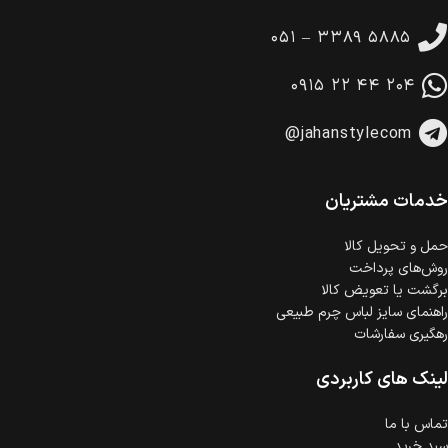
تا 14 روز پس از تحویل کالا می‌توانید آن را برگشت دهید.
۰۵۱ – ۳۳۸۹ ۵۸۸۵
امکان پرداخت در محل
در هنگام خرید محصول، امکان انتخاب پرداخت در محل
۰۹۱۵ ۲۲ ۴۴ ۲۰۴
وجود دارد.
امکان پرداخت اقساطی
@jahanstylecom
خرید اقساطی با شرایط آسان و بدون ضامن امکان‌پذیر
است.
ضمانت اصالت کالا
گارانتی معتبر برای تمامی محصولات ارائه می‌شود.
خدمات مشتریان
حمل‌ و تحویل کالا
روش‌های پرداخت
برگشت یا تعویض کالا
راهنمای سایز لباس چرم طبیعی
رهگیری سفارشات
لینک های کاربردی
تماس با ما
سبد خرید