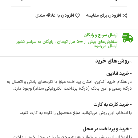
افزودن برای مقایسه
افزودن به علاقه مندی
ضمانت اصالت کالا
گارانتی معتبر برای تمامی محصولات ارائه می‌شود.
ارسال سریع و رایگان
سفارش‌های بیش از
500 هزار
تومان ، رایگان به سراسر کشور
ارسال می‌شود.
ضمانت بازگشت کالا
تا 14 روز پس از تحویل کالا می‌توانید آن را برگشت دهید.
روش‌های خرید
امکان پرداخت در محل
- خرید آنلاین
در هنگام خرید محصول، امکان انتخاب پرداخت در محل
در هنگام خرید آنلاین، امکان پرداخت مبلغ با کارت‌های بانکی و اتصال به
وجود دارد.
درگاه رسمی و امن بانک (درگاه پرداخت الکترونیکی سداد) وجود دارد.
امکان پرداخت اقساطی
خرید اقساطی با شرایط آسان و بدون ضامن امکان‌پذیر
است.
- خرید کارت به کارت
ضمانت اصالت کالا
با انتخاب این روش می‌توانید مبلغ محصول را کارت به کارت کنید.
گارانتی معتبر برای تمامی محصولات ارائه می‌شود.
- خرید و پرداخت در محل
با انتخاب این روش می‌توانید هزینه محصول را در محل خود پرداخت