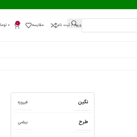
0
ورود / ثبت نام
مقایسه
۰
توما
نگین
فیروزه
طرح
بیضی