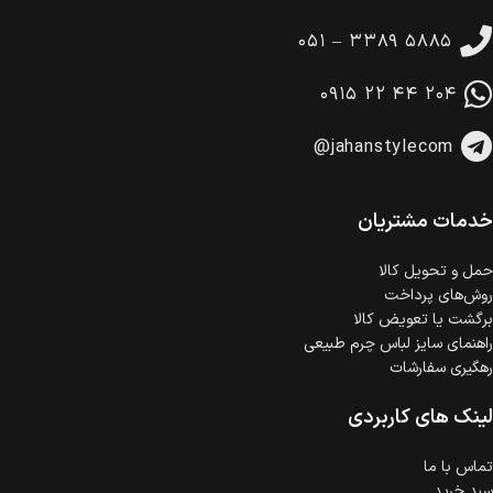
تا 14 روز پس از تحویل کالا می‌توانید آن را برگشت دهید.
۰۵۱ – ۳۳۸۹ ۵۸۸۵
امکان پرداخت در محل
در هنگام خرید محصول، امکان انتخاب پرداخت در محل
۰۹۱۵ ۲۲ ۴۴ ۲۰۴
وجود دارد.
امکان پرداخت اقساطی
@jahanstylecom
خرید اقساطی با شرایط آسان و بدون ضامن امکان‌پذیر
است.
ضمانت اصالت کالا
گارانتی معتبر برای تمامی محصولات ارائه می‌شود.
خدمات مشتریان
حمل‌ و تحویل کالا
روش‌های پرداخت
برگشت یا تعویض کالا
راهنمای سایز لباس چرم طبیعی
رهگیری سفارشات
لینک های کاربردی
تماس با ما
سبد خرید