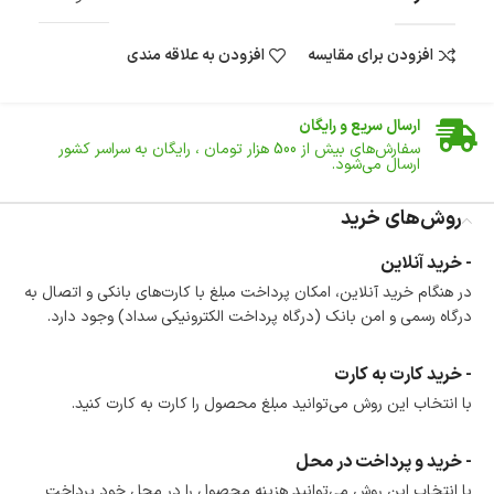
افزودن برای مقایسه
افزودن به علاقه مندی
ضمانت اصالت کالا
گارانتی معتبر برای تمامی محصولات ارائه می‌شود.
ارسال سریع و رایگان
سفارش‌های بیش از
500 هزار
تومان ، رایگان به سراسر کشور
ارسال می‌شود.
ضمانت بازگشت کالا
تا 14 روز پس از تحویل کالا می‌توانید آن را برگشت دهید.
روش‌های خرید
امکان پرداخت در محل
- خرید آنلاین
در هنگام خرید محصول، امکان انتخاب پرداخت در محل
در هنگام خرید آنلاین، امکان پرداخت مبلغ با کارت‌های بانکی و اتصال به
وجود دارد.
درگاه رسمی و امن بانک (درگاه پرداخت الکترونیکی سداد) وجود دارد.
امکان پرداخت اقساطی
خرید اقساطی با شرایط آسان و بدون ضامن امکان‌پذیر
است.
- خرید کارت به کارت
ضمانت اصالت کالا
با انتخاب این روش می‌توانید مبلغ محصول را کارت به کارت کنید.
گارانتی معتبر برای تمامی محصولات ارائه می‌شود.
- خرید و پرداخت در محل
با انتخاب این روش می‌توانید هزینه محصول را در محل خود پرداخت