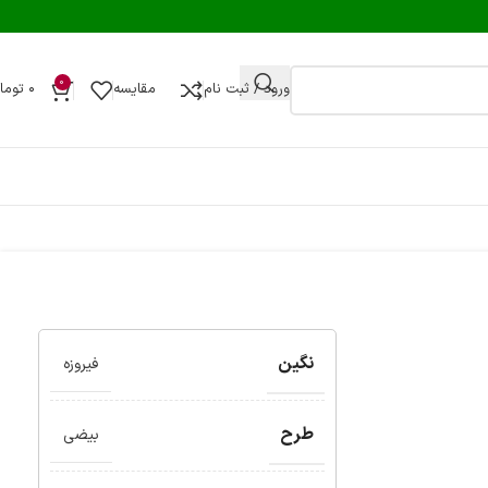
0
ورود / ثبت نام
مقایسه
۰
توما
نگین
فیروزه
طرح
بیضی