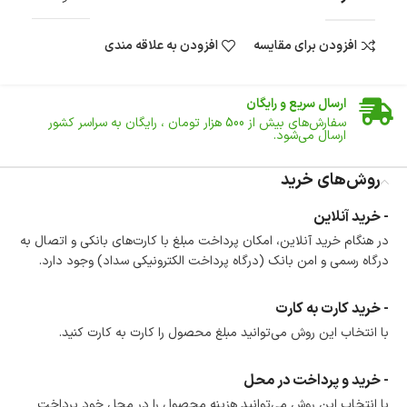
افزودن برای مقایسه
افزودن به علاقه مندی
ضمانت اصالت کالا
گارانتی معتبر برای تمامی محصولات ارائه می‌شود.
ارسال سریع و رایگان
سفارش‌های بیش از
500 هزار
تومان ، رایگان به سراسر کشور
ارسال می‌شود.
ضمانت بازگشت کالا
تا 14 روز پس از تحویل کالا می‌توانید آن را برگشت دهید.
روش‌های خرید
امکان پرداخت در محل
- خرید آنلاین
در هنگام خرید محصول، امکان انتخاب پرداخت در محل
در هنگام خرید آنلاین، امکان پرداخت مبلغ با کارت‌های بانکی و اتصال به
وجود دارد.
درگاه رسمی و امن بانک (درگاه پرداخت الکترونیکی سداد) وجود دارد.
امکان پرداخت اقساطی
خرید اقساطی با شرایط آسان و بدون ضامن امکان‌پذیر
است.
- خرید کارت به کارت
ضمانت اصالت کالا
با انتخاب این روش می‌توانید مبلغ محصول را کارت به کارت کنید.
گارانتی معتبر برای تمامی محصولات ارائه می‌شود.
- خرید و پرداخت در محل
با انتخاب این روش می‌توانید هزینه محصول را در محل خود پرداخت