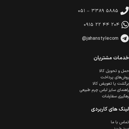
تا 14 روز پس از تحویل کالا می‌توانید آن را برگشت دهید.
۰۵۱ – ۳۳۸۹ ۵۸۸۵
امکان پرداخت در محل
در هنگام خرید محصول، امکان انتخاب پرداخت در محل
۰۹۱۵ ۲۲ ۴۴ ۲۰۴
وجود دارد.
امکان پرداخت اقساطی
@jahanstylecom
خرید اقساطی با شرایط آسان و بدون ضامن امکان‌پذیر
است.
ضمانت اصالت کالا
گارانتی معتبر برای تمامی محصولات ارائه می‌شود.
خدمات مشتریان
حمل‌ و تحویل کالا
روش‌های پرداخت
برگشت یا تعویض کالا
راهنمای سایز لباس چرم طبیعی
رهگیری سفارشات
لینک های کاربردی
تماس با ما
سبد خرید