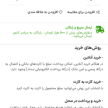
افزودن برای مقایسه
افزودن به علاقه مندی
ضمانت اصالت کالا
گارانتی معتبر برای تمامی محصولات ارائه می‌شود.
ارسال سریع و رایگان
سفارش‌های بیش از
500 هزار
تومان ، رایگان به سراسر کشور
ارسال می‌شود.
ضمانت بازگشت کالا
تا 14 روز پس از تحویل کالا می‌توانید آن را برگشت دهید.
روش‌های خرید
امکان پرداخت در محل
- خرید آنلاین
در هنگام خرید محصول، امکان انتخاب پرداخت در محل
در هنگام خرید آنلاین، امکان پرداخت مبلغ با کارت‌های بانکی و اتصال به
وجود دارد.
درگاه رسمی و امن بانک (درگاه پرداخت الکترونیکی سداد) وجود دارد.
امکان پرداخت اقساطی
خرید اقساطی با شرایط آسان و بدون ضامن امکان‌پذیر
است.
- خرید کارت به کارت
ضمانت اصالت کالا
با انتخاب این روش می‌توانید مبلغ محصول را کارت به کارت کنید.
گارانتی معتبر برای تمامی محصولات ارائه می‌شود.
- خرید و پرداخت در محل
با انتخاب این روش می‌توانید هزینه محصول را در محل خود پرداخت