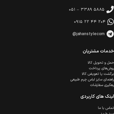
تا 14 روز پس از تحویل کالا می‌توانید آن را برگشت دهید.
۰۵۱ – ۳۳۸۹ ۵۸۸۵
امکان پرداخت در محل
در هنگام خرید محصول، امکان انتخاب پرداخت در محل
۰۹۱۵ ۲۲ ۴۴ ۲۰۴
وجود دارد.
امکان پرداخت اقساطی
@jahanstylecom
خرید اقساطی با شرایط آسان و بدون ضامن امکان‌پذیر
است.
ضمانت اصالت کالا
گارانتی معتبر برای تمامی محصولات ارائه می‌شود.
خدمات مشتریان
حمل‌ و تحویل کالا
روش‌های پرداخت
برگشت یا تعویض کالا
راهنمای سایز لباس چرم طبیعی
رهگیری سفارشات
لینک های کاربردی
تماس با ما
سبد خرید