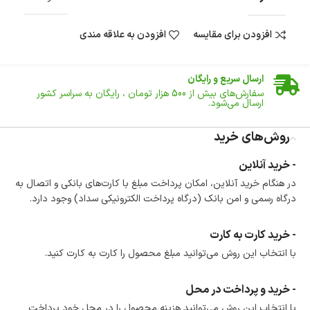
افزودن برای مقایسه
افزودن به علاقه مندی
ضمانت اصالت کالا
گارانتی معتبر برای تمامی محصولات ارائه می‌شود.
ارسال سریع و رایگان
سفارش‌های بیش از
500 هزار
تومان ، رایگان به سراسر کشور
ارسال می‌شود.
ضمانت بازگشت کالا
تا 14 روز پس از تحویل کالا می‌توانید آن را برگشت دهید.
روش‌های خرید
امکان پرداخت در محل
- خرید آنلاین
در هنگام خرید محصول، امکان انتخاب پرداخت در محل
در هنگام خرید آنلاین، امکان پرداخت مبلغ با کارت‌های بانکی و اتصال به
وجود دارد.
درگاه رسمی و امن بانک (درگاه پرداخت الکترونیکی سداد) وجود دارد.
امکان پرداخت اقساطی
خرید اقساطی با شرایط آسان و بدون ضامن امکان‌پذیر
است.
- خرید کارت به کارت
ضمانت اصالت کالا
با انتخاب این روش می‌توانید مبلغ محصول را کارت به کارت کنید.
گارانتی معتبر برای تمامی محصولات ارائه می‌شود.
- خرید و پرداخت در محل
با انتخاب این روش می‌توانید هزینه محصول را در محل خود پرداخت