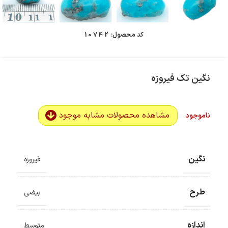
کد محصول:
10742
نگین تک فیروزه
مشاهده محصولات مشابه موجود
ناموجود
نگین
فیروزه
طرح
بیضی
اندازه
متوسط