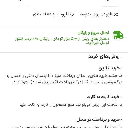
افزودن برای مقایسه
افزودن به علاقه مندی
ضمانت اصالت کالا
گارانتی معتبر برای تمامی محصولات ارائه می‌شود.
ارسال سریع و رایگان
سفارش‌های بیش از
500 هزار
تومان ، رایگان به سراسر کشور
ارسال می‌شود.
ضمانت بازگشت کالا
تا 14 روز پس از تحویل کالا می‌توانید آن را برگشت دهید.
روش‌های خرید
امکان پرداخت در محل
- خرید آنلاین
در هنگام خرید محصول، امکان انتخاب پرداخت در محل
در هنگام خرید آنلاین، امکان پرداخت مبلغ با کارت‌های بانکی و اتصال به
وجود دارد.
درگاه رسمی و امن بانک (درگاه پرداخت الکترونیکی سداد) وجود دارد.
امکان پرداخت اقساطی
خرید اقساطی با شرایط آسان و بدون ضامن امکان‌پذیر
است.
- خرید کارت به کارت
ضمانت اصالت کالا
با انتخاب این روش می‌توانید مبلغ محصول را کارت به کارت کنید.
گارانتی معتبر برای تمامی محصولات ارائه می‌شود.
- خرید و پرداخت در محل
با انتخاب این روش می‌توانید هزینه محصول را در محل خود پرداخت