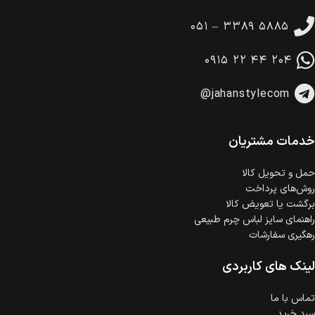
تا 14 روز پس از تحویل کالا می‌توانید آن را برگشت دهید.
۰۵۱ – ۳۳۸۹ ۵۸۸۵
امکان پرداخت در محل
در هنگام خرید محصول، امکان انتخاب پرداخت در محل
۰۹۱۵ ۲۲ ۴۴ ۲۰۴
وجود دارد.
امکان پرداخت اقساطی
@jahanstylecom
خرید اقساطی با شرایط آسان و بدون ضامن امکان‌پذیر
است.
ضمانت اصالت کالا
گارانتی معتبر برای تمامی محصولات ارائه می‌شود.
خدمات مشتریان
حمل‌ و تحویل کالا
روش‌های پرداخت
برگشت یا تعویض کالا
راهنمای سایز لباس چرم طبیعی
رهگیری سفارشات
لینک های کاربردی
تماس با ما
سبد خرید