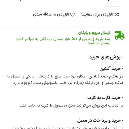
افزودن برای مقایسه
افزودن به علاقه مندی
ضمانت اصالت کالا
گارانتی معتبر برای تمامی محصولات ارائه می‌شود.
ارسال سریع و رایگان
سفارش‌های بیش از
500 هزار
تومان ، رایگان به سراسر کشور
ارسال می‌شود.
ضمانت بازگشت کالا
تا 14 روز پس از تحویل کالا می‌توانید آن را برگشت دهید.
روش‌های خرید
امکان پرداخت در محل
- خرید آنلاین
در هنگام خرید محصول، امکان انتخاب پرداخت در محل
در هنگام خرید آنلاین، امکان پرداخت مبلغ با کارت‌های بانکی و اتصال به
وجود دارد.
درگاه رسمی و امن بانک (درگاه پرداخت الکترونیکی سداد) وجود دارد.
امکان پرداخت اقساطی
خرید اقساطی با شرایط آسان و بدون ضامن امکان‌پذیر
است.
- خرید کارت به کارت
ضمانت اصالت کالا
با انتخاب این روش می‌توانید مبلغ محصول را کارت به کارت کنید.
گارانتی معتبر برای تمامی محصولات ارائه می‌شود.
- خرید و پرداخت در محل
با انتخاب این روش می‌توانید هزینه محصول را در محل خود پرداخت