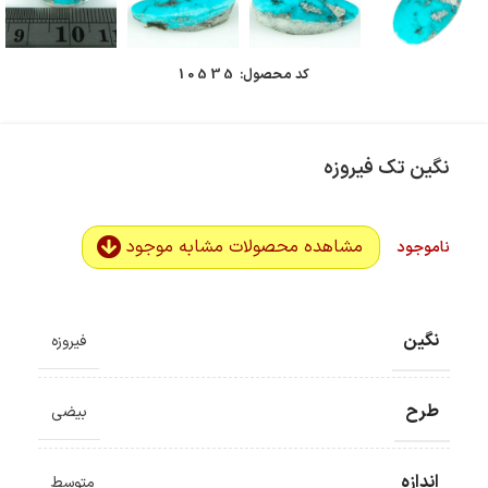
کد محصول:
10535
نگین تک فیروزه
مشاهده محصولات مشابه موجود
ناموجود
نگین
فیروزه
طرح
بیضی
اندازه
متوسط