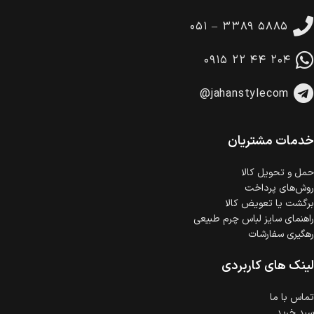
تا 14 روز پس از تحویل کالا می‌توانید آن را برگشت دهید.
۰۵۱ – ۳۳۸۹ ۵۸۸۵
امکان پرداخت در محل
در هنگام خرید محصول، امکان انتخاب پرداخت در محل
۰۹۱۵ ۲۲ ۴۴ ۲۰۴
وجود دارد.
امکان پرداخت اقساطی
@jahanstylecom
خرید اقساطی با شرایط آسان و بدون ضامن امکان‌پذیر
است.
ضمانت اصالت کالا
گارانتی معتبر برای تمامی محصولات ارائه می‌شود.
خدمات مشتریان
حمل‌ و تحویل کالا
روش‌های پرداخت
برگشت یا تعویض کالا
راهنمای سایز لباس چرم طبیعی
رهگیری سفارشات
لینک های کاربردی
تماس با ما
سبد خرید