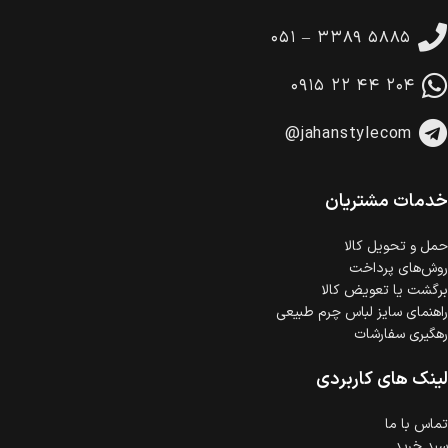
تا 14 روز پس از تحویل کالا می‌توانید آن را برگشت دهید.
۰۵۱ – ۳۳۸۹ ۵۸۸۵
امکان پرداخت در محل
در هنگام خرید محصول، امکان انتخاب پرداخت در محل
۰۹۱۵ ۲۲ ۴۴ ۲۰۴
وجود دارد.
امکان پرداخت اقساطی
@jahanstylecom
خرید اقساطی با شرایط آسان و بدون ضامن امکان‌پذیر
است.
ضمانت اصالت کالا
گارانتی معتبر برای تمامی محصولات ارائه می‌شود.
خدمات مشتریان
حمل‌ و تحویل کالا
روش‌های پرداخت
برگشت یا تعویض کالا
راهنمای سایز لباس چرم طبیعی
رهگیری سفارشات
لینک های کاربردی
تماس با ما
سبد خرید