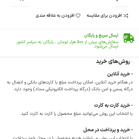
افزودن برای مقایسه
افزودن به علاقه مندی
ضمانت اصالت کالا
گارانتی معتبر برای تمامی محصولات ارائه می‌شود.
ارسال سریع و رایگان
سفارش‌های بیش از
500 هزار
تومان ، رایگان به سراسر کشور
ارسال می‌شود.
ضمانت بازگشت کالا
تا 14 روز پس از تحویل کالا می‌توانید آن را برگشت دهید.
روش‌های خرید
امکان پرداخت در محل
- خرید آنلاین
در هنگام خرید محصول، امکان انتخاب پرداخت در محل
در هنگام خرید آنلاین، امکان پرداخت مبلغ با کارت‌های بانکی و اتصال به
وجود دارد.
درگاه رسمی و امن بانک (درگاه پرداخت الکترونیکی سداد) وجود دارد.
امکان پرداخت اقساطی
خرید اقساطی با شرایط آسان و بدون ضامن امکان‌پذیر
است.
- خرید کارت به کارت
ضمانت اصالت کالا
با انتخاب این روش می‌توانید مبلغ محصول را کارت به کارت کنید.
گارانتی معتبر برای تمامی محصولات ارائه می‌شود.
- خرید و پرداخت در محل
با انتخاب این روش می‌توانید هزینه محصول را در محل خود پرداخت