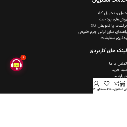
خدمات مشتریان
حمل‌ و تحویل کالا
روش‌های پرداخت
برگشت یا تعویض کالا
راهنمای سایز لباس چرم طبیعی
رهگیری سفارشات
لینک های کاربردی
1
تماس با ما
سبد خرید
درباره ما
حریم خصوصی
ثبت شکایت
ن استایل
مقایسه
علاقه مندی
حساب کاربری