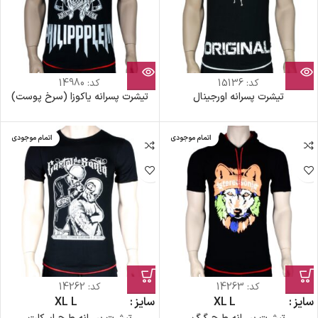
کد:
15136
کد:
14980
تیشرت پسرانه اورجینال
تیشرت پسرانه یاکوزا (سرخ پوست)
اتمام موجودی
اتمام موجودی
کد:
14263
کد:
14262
سایز
L
XL
سایز
L
XL