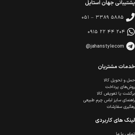
پشتیبانی جهان استایل
ضمانت بازگشت کالا
تا 14 روز پس از تحویل کالا می‌توانید آن را برگشت دهید.
۰۵۱ – ۳۳۸۹ ۵۸۸۵
امکان پرداخت در محل
در هنگام خرید محصول، امکان انتخاب پرداخت در محل
۰۹۱۵ ۲۲ ۴۴ ۲۰۴
وجود دارد.
امکان پرداخت اقساطی
@jahanstylecom
خرید اقساطی با شرایط آسان و بدون ضامن امکان‌پذیر
است.
ضمانت اصالت کالا
گارانتی معتبر برای تمامی محصولات ارائه می‌شود.
خدمات مشتریان
حمل‌ و تحویل کالا
روش‌های پرداخت
برگشت یا تعویض کالا
راهنمای سایز لباس چرم طبیعی
رهگیری سفارشات
لینک های کاربردی
تماس با ما