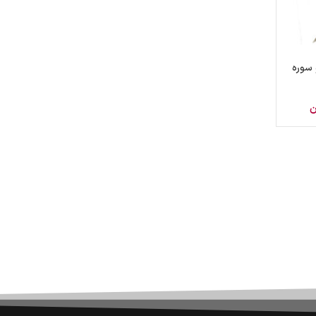
 سوره
ن