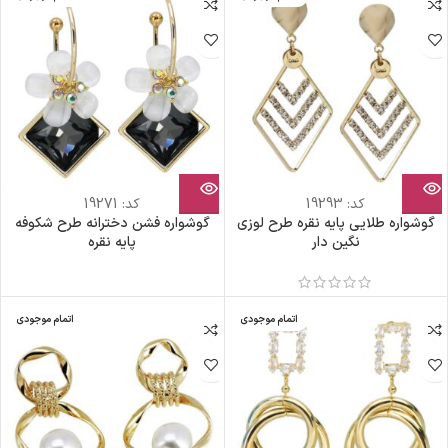
کد:
19293
کد:
19271
گوشواره طلایی پایه نقره طرح لوزی
گوشواره فشن دخترانه طرح شکوفه
نگین دار
پایه نقره
اتمام موجودی
اتمام موجودی