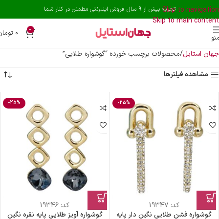
Skip to navigation
تجربه بیش از 9 سال فروش اینترنتی مطمئن در کنار شما
Skip to main content
0
۰
تومان
نو
جهان استایل
محصولات برچسب خورده “گوشواره طلایی”
مشاهده فیلترها
-25%
-25%
کد:
19347
کد:
19346
گوشواره فشن طلایی نگین دار پایه
گوشواره آویز طلایی پایه نقره نگین