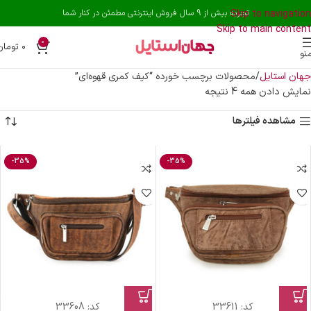
Skip to navigation
تجربه بیش از 9 سال فروش اینترنتی مطمئن در کنار شما
Skip to main content
0
۰
تومان
نو
جهان استایل
محصولات برچسب خورده “کیف کمری قهوه‌ای”
نمایش دادن همه 4 نتیجه
مشاهده فیلترها
-35%
-35%
کد:
33611
کد:
33608