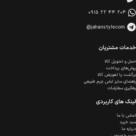
امکان پرداخت در محل
در هنگام خرید محصول، امکان انتخاب پرداخت در محل
۰۹۱۵ ۲۲ ۴۴ ۲۰۴
وجود دارد.
امکان پرداخت اقساطی
@jahanstylecom
خرید اقساطی با شرایط آسان و بدون ضامن امکان‌پذیر
است.
ضمانت اصالت کالا
گارانتی معتبر برای تمامی محصولات ارائه می‌شود.
خدمات مشتریان
حمل‌ و تحویل کالا
روش‌های پرداخت
برگشت یا تعویض کالا
راهنمای سایز لباس چرم طبیعی
رهگیری سفارشات
لینک های کاربردی
تماس با ما
سبد خرید
درباره ما
حریم خصوصی