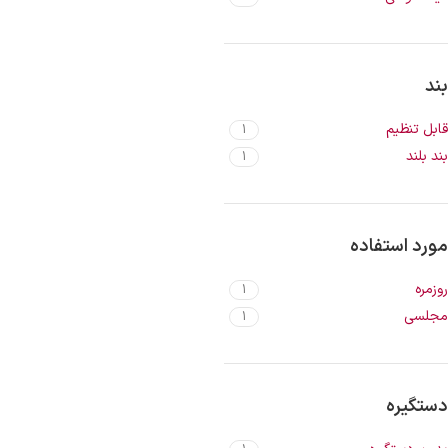
بند
قابل تنظیم
1
بند بلند
1
مورد استفاده
روزمره
1
مجلسی
1
دستگیره