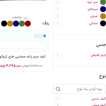
سبز تیره
1
سرمه‌ای
1
عسلی
1
کد:
36692
رنگ
مشکی
1
جنس
چرم طبیعی
1
کیف چرم زنانه مجلسی طرح کروکو
۴,۳۹۵,۰۰۰
توما
۶,۷۶۲,۰۰۰
تومان
نوع
کیف دستی
1
کیف دوشی
1