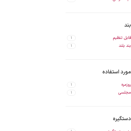
بند
قابل تنظیم
1
بند بلند
1
مورد استفاده
روزمره
1
مجلسی
1
دستگیره