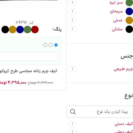
سبز تیره
1
سرمه‌ای
1
عسلی
1
کد:
36692
رنگ
مشکی
1
جنس
چرم طبیعی
1
کیف چرم زنانه مجلسی طرح کروکو
۴,۳۹۵,۰۰۰
توما
۶,۷۶۲,۰۰۰
تومان
نوع
کیف دستی
1
کیف دوشی
1