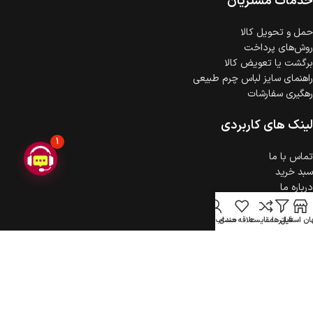
خدمات مشتریان
حمل‌ و تحویل کالا
روش‌های پرداخت
برگشت یا تعویض کالا
راهنمای سایز لباس چرم طبیعی
رهگیری سفارشات
لینک های کاربردی
1
تماس با ما
سبد خرید
درباره ما
حریم خصوصی
ثبت شکایت
ن استایل
فیلترها
مقایسه
علاقه مندی
حساب کاربری