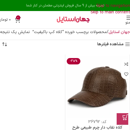
Skip to navigation
تجربه بیش از 9 سال فروش اینترنتی مطمئن در کنار شما
Skip to main content
0
۰
تومان
نو
جهان استایل
محصولات برچسب خورده “کلاه کپ باکیفیت”
نمایش یک نتیجه
مشاهده فیلترها
-35%
کد:
36792
کلاه نقاب دار چرم طبیعی طرح