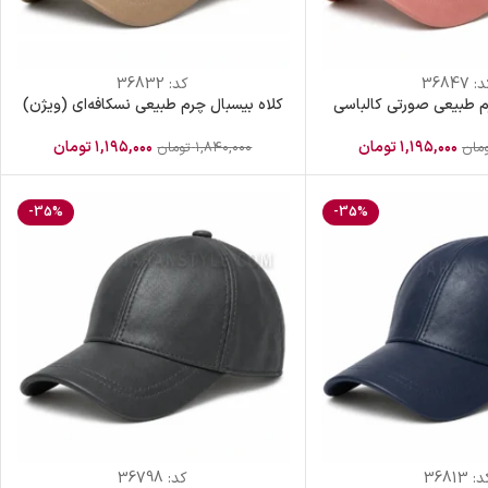
د:
36847
کد:
36832
م طبیعی صورتی کالباسی
کلاه بیسبال چرم طبیعی نسکافه‌ای (ویژن)
۱,۱۹۵,۰۰۰
تومان
۱,۱۹۵,۰۰۰
تومان
مان
۱,۸۴۰,۰۰۰
تومان
-35%
-35%
د:
36813
کد:
36798