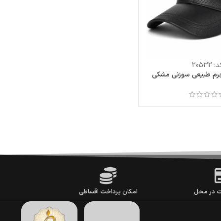
د:
20532
 چرم طبیعی سوزنی مشکی
ت در محل
امکان پرداخت اقساطی