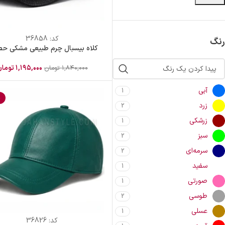
کد:
36858
رنگ
کلاه بیسبال چرم طبیعی مشکی ح
۱,۱۹۵,۰۰۰
توما
۱,۸۴۰,۰۰۰
تومان
آبی
1
%
زرد
2
زرشکی
1
سبز
2
سرمه‌ای
2
سفید
1
صورتی
1
طوسی
2
عسلی
1
کد:
36826