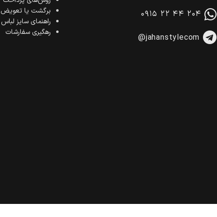
روش‌های پرداخت
برگشت یا تعویض ک
۰۹۱۵ ۲۲ ۴۴ ۲۰۴
راهنمای سایز لباس
رهگیری سفارشات
@jahanstylecom
تمام حقوق برای فروشگاه اینترنتی جهان استایل محفوظ است.
(1396–1405)