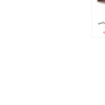
باسی
ن