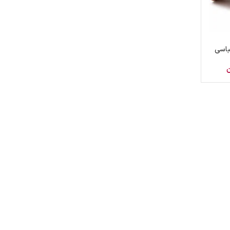
باسی
ن