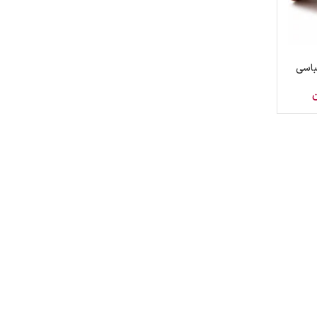
باسی
ن