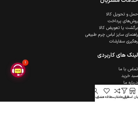
خدمات مشتریان
حمل‌ و تحویل کالا
روش‌های پرداخت
برگشت یا تعویض کالا
راهنمای سایز لباس چرم طبیعی
رهگیری سفارشات
لینک های کاربردی
1
تماس با ما
سبد خرید
درباره ما
حریم خصوصی
ثبت شکایت
ن استایل
فیلترها
مقایسه
علاقه مندی
حساب کاربری